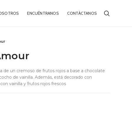
OSOTROS
ENCUÉNTRANOS
CONTÁCTANOS
our
Amour
ena de un cremoso de frutos rojos a base a chocolate
cocho de vainilla. Además, está decorado con
n vainilla y frutos rojos frescos